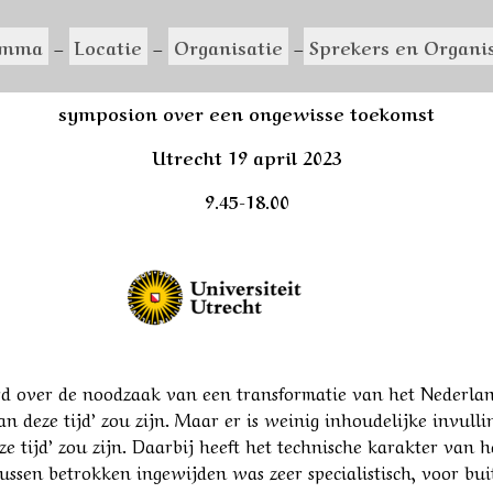
amma
–
Locatie
–
Organisatie
–
Sprekers en Organi
2006 NAAR WET TOEKOMST PENSIOENEN: EEN SPRON
symposion over een ongewisse toekomst
Utrecht 19 april 2023
9.45-18.00
oerd over de noodzaak van een transformatie van het Nederla
van deze tijd’ zou zijn. Maar er is weinig inhoudelijke invul
e tijd’ zou zijn. Daarbij heeft het technische karakter van h
tussen betrokken ingewijden was zeer specialistisch, voor bu