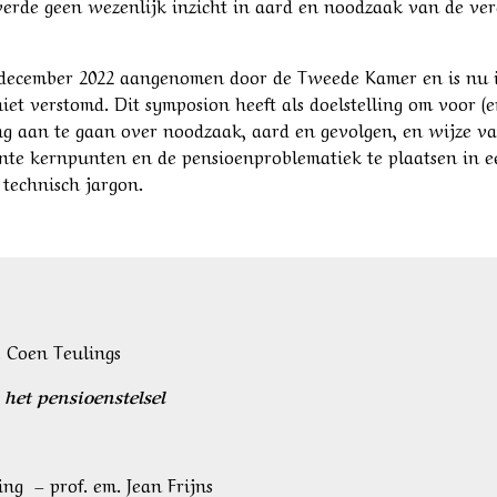
verde geen wezenlijk inzicht in aard en noodzaak van de ver
 december 2022 aangenomen door de Tweede Kamer en is nu i
 niet verstomd. Dit symposion heeft als doelstelling om voor 
ng aan te gaan over noodzaak, aard en gevolgen, en wijze 
lante kernpunten en de pensioenproblematiek te plaatsen in 
technisch jargon.
. Coen Teulings
 het pensioenstelsel
ng – prof. em. Jean Frijns