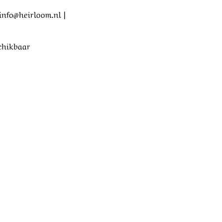
info@heirloom.nl |
schikbaar