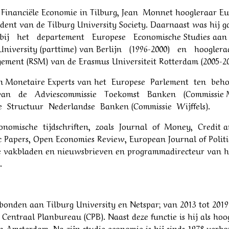
 Financiële Economie in Tilburg, Jean Monnet hoogleraar Eu
ident van de Tilburg University Society. Daarnaast was hij
bij het departement Europese Economische Studies aan het
 University (parttime) van Berlijn (1996-2000) en hoogler
ement (RSM) van de Erasmus Universiteit Rotterdam (2005-20
l van Monetaire Experts van het Europese Parlement ten be
lid van de Adviescommissie Toekomst Banken (Commissie
Structuur Nederlandse Banken (Commissie Wijffels).
 economische tijdschriften, zoals Journal of Money, Credit 
c Papers, Open Economies Review, European Journal of Politi
nde vakbladen en nieuwsbrieven en programmadirecteur van 
.
rbonden aan Tilburg University en Netspar; van 2013 tot 2019
 Centraal Planbureau (CPB). Naast deze functie is hij als 
an Amsterdam. Na zijn studie economie is hij sinds 1978 verb