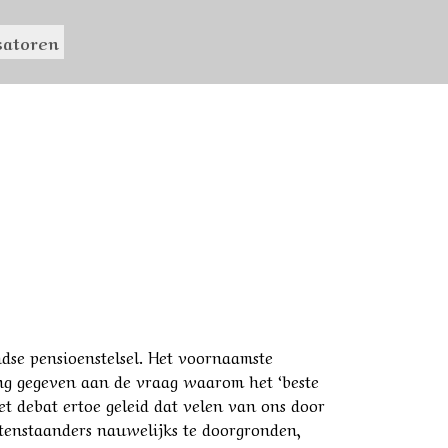
satoren
G IN HET DUISTER?
ndse pensioenstelsel. Het voornaamste
ling gegeven aan de vraag waarom het ‘beste
et debat ertoe geleid dat velen van ons door
itenstaanders nauwelijks te doorgronden,