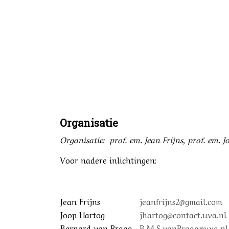
Organisatie
Organisatie: prof. em. Jean Frijns, prof. em
Voor nadere inlichtingen:
Jean Frijns
jeanfrijns2@gmail.com
Joop Hartog
jhartog@contact.uva.nl
Bernard van Praag
B.M.S.vanPraag@uva.nl