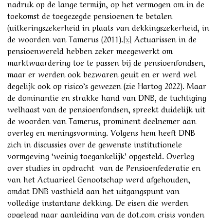
nadruk op de lange termijn, op het vermogen om in de
toekomst de toegezegde pensioenen te betalen
(uitkeringszekerheid in plaats van dekkingszekerheid, in
de woorden van Tamerus (2011).
[x]
Actuarissen in de
pensioenwereld hebben zeker meegewerkt om
marktwaardering toe te passen bij de pensioenfondsen,
maar er werden ook bezwaren geuit en er werd wel
degelijk ook op risico’s gewezen (zie Hartog 2022). Maar
de dominantie en strakke hand van DNB, de tuchtiging
welhaast van de pensioenfondsen, spreekt duidelijk uit
de woorden van Tamerus, prominent deelnemer aan
overleg en meningsvorming. Volgens hem heeft DNB
zich in discussies over de gewenste institutionele
vormgeving ‘weinig toegankelijk’ opgesteld. Overleg
over studies in opdracht van de Pensioenfederatie en
van het Actuarieel Genootschap werd afgehouden,
omdat DNB vasthield aan het uitgangspunt van
volledige instantane dekking. De eisen die werden
opgelegd naar aanleiding van de dot.com crisis vonden