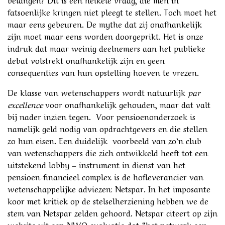
fatsoenlijke kringen niet pleegt te stellen. Toch moet het
maar eens gebeuren. De mythe dat zij onafhankelijk
zijn moet maar eens worden doorgeprikt. Het is onze
indruk dat maar weinig deelnemers aan het publieke
debat volstrekt onafhankelijk zijn en geen
consequenties van hun opstelling hoeven te vrezen.
De klasse van wetenschappers wordt natuurlijk
par
excellence
voor onafhankelijk gehouden, maar dat valt
bij nader inzien tegen. Voor pensioenonderzoek is
namelijk geld nodig van opdrachtgevers en die stellen
zo hun eisen. Een duidelijk voorbeeld van zo’n club
van wetenschappers die zich ontwikkeld heeft tot een
uitstekend lobby – instrument in dienst van het
pensioen-financieel complex is de hofleverancier van
wetenschappelijke adviezen: Netspar. In het imposante
koor met kritiek op de stelselherziening hebben we de
stem van Netspar zelden gehoord. Netspar citeert op zijn
website uit een NWO evaluatie dat “het netwerk een