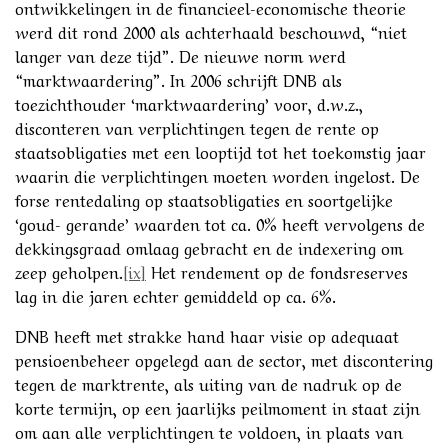
ontwikkelingen in de financieel-economische theorie
werd dit rond 2000 als achterhaald beschouwd, “niet
langer van deze tijd”. De nieuwe norm werd
“marktwaardering”. In 2006 schrijft DNB als
toezichthouder ‘marktwaardering’ voor, d.w.z.,
disconteren van verplichtingen tegen de rente op
staatsobligaties met een looptijd tot het toekomstig jaar
waarin die verplichtingen moeten worden ingelost. De
forse rentedaling op staatsobligaties en soortgelijke
‘goud- gerande’ waarden tot ca. 0% heeft vervolgens de
dekkingsgraad omlaag gebracht en de indexering om
zeep geholpen.
[ix]
Het rendement op de fondsreserves
lag in die jaren echter gemiddeld op ca. 6%.
DNB heeft met strakke hand haar visie op adequaat
pensioenbeheer opgelegd aan de sector, met discontering
tegen de marktrente, als uiting van de nadruk op de
korte termijn, op een jaarlijks peilmoment in staat zijn
om aan alle verplichtingen te voldoen, in plaats van