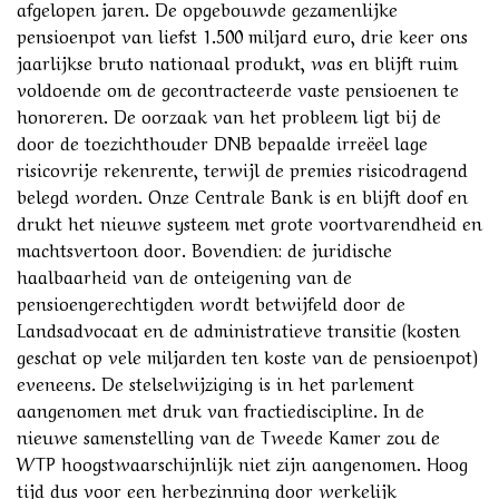
afgelopen jaren. De opgebouwde gezamenlijke
pensioenpot van liefst 1.500 miljard euro, drie keer ons
jaarlijkse bruto nationaal produkt, was en blijft ruim
voldoende om de gecontracteerde vaste pensioenen te
honoreren. De oorzaak van het probleem ligt bij de
door de toezichthouder DNB bepaalde irreëel lage
risicovrije rekenrente, terwijl de premies risicodragend
belegd worden. Onze Centrale Bank is en blijft doof en
drukt het nieuwe systeem met grote voortvarendheid en
machtsvertoon door. Bovendien: de juridische
haalbaarheid van de onteigening van de
pensioengerechtigden wordt betwijfeld door de
Landsadvocaat en de administratieve transitie (kosten
geschat op vele miljarden ten koste van de pensioenpot)
eveneens. De stelselwijziging is in het parlement
aangenomen met druk van fractiediscipline. In de
nieuwe samenstelling van de Tweede Kamer zou de
WTP hoogstwaarschijnlijk niet zijn aangenomen. Hoog
tijd dus voor een herbezinning door werkelijk