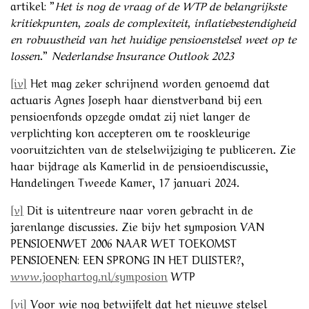
artikel: ”
Het is nog de vraag of de WTP de belangrijkste
kritiekpunten, zoals de complexiteit, inflatiebestendigheid
en robuustheid van het huidige pensioenstelsel weet op te
lossen
.”
Nederlandse Insurance Outlook 2023
[iv]
Het mag zeker schrijnend worden genoemd dat
actuaris Agnes Joseph haar dienstverband bij een
pensioenfonds opzegde omdat zij niet langer de
verplichting kon accepteren om te rooskleurige
vooruitzichten van de stelselwijziging te publiceren. Zie
haar bijdrage als Kamerlid in de pensioendiscussie,
Handelingen Tweede Kamer, 17 januari 2024.
[v]
Dit is uitentreure naar voren gebracht in de
jarenlange discussies. Zie bijv het symposion VAN
PENSIOENWET 2006 NAAR WET TOEKOMST
PENSIOENEN: EEN SPRONG IN HET DUISTER?,
www.joophartog.nl/symposion
WTP
[vi]
Voor wie nog betwijfelt dat het nieuwe stelsel