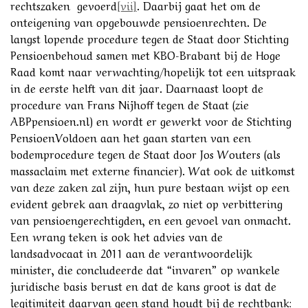
rechtszaken gevoerd
[vii]
. Daarbij gaat het om de
onteigening van opgebouwde pensioenrechten. De
langst lopende procedure tegen de Staat door Stichting
Pensioenbehoud samen met KBO-Brabant bij de Hoge
Raad komt naar verwachting/hopelijk tot een uitspraak
in de eerste helft van dit jaar. Daarnaast loopt de
procedure van Frans Nijhoff tegen de Staat (zie
ABPpensioen.nl) en wordt er gewerkt voor de Stichting
PensioenVoldoen aan het gaan starten van een
bodemprocedure tegen de Staat door Jos Wouters (als
massaclaim met externe financier). Wat ook de uitkomst
van deze zaken zal zijn, hun pure bestaan wijst op een
evident gebrek aan draagvlak, zo niet op verbittering
van pensioengerechtigden, en een gevoel van onmacht.
Een wrang teken is ook het advies van de
landsadvocaat in 2011 aan de verantwoordelijk
minister, die concludeerde dat “invaren” op wankele
juridische basis berust en dat de kans groot is dat de
legitimiteit daarvan geen stand houdt bij de rechtbank: