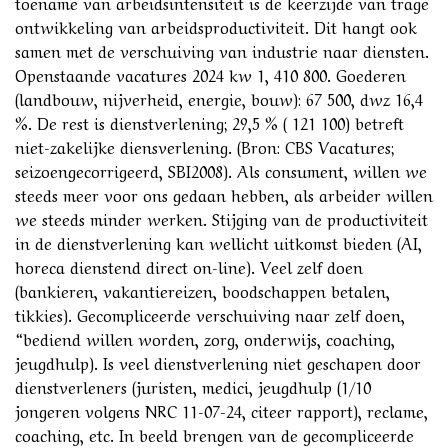
toename van arbeidsintensiteit is de keerzijde van trage
ontwikkeling van arbeidsproductiviteit. Dit hangt ook
samen met de verschuiving van industrie naar diensten.
Openstaande vacatures 2024 kw 1, 410 800. Goederen
(landbouw, nijverheid, energie, bouw): 67 500, dwz 16,4
%. De rest is dienstverlening; 29,5 % ( 121 100) betreft
niet-zakelijke diensverlening. (Bron: CBS Vacatures;
seizoengecorrigeerd, SBI2008). Als consument, willen we
steeds meer voor ons gedaan hebben, als arbeider willen
we steeds minder werken. Stijging van de productiviteit
in de dienstverlening kan wellicht uitkomst bieden (AI,
horeca dienstend direct on-line). Veel zelf doen
(bankieren, vakantiereizen, boodschappen betalen,
tikkies). Gecompliceerde verschuiving naar zelf doen,
“bediend willen worden, zorg, onderwijs, coaching,
jeugdhulp). Is veel dienstverlening niet geschapen door
dienstverleners (juristen, medici, jeugdhulp (1/10
jongeren volgens NRC 11-07-24, citeer rapport), reclame,
coaching, etc. In beeld brengen van de gecompliceerde