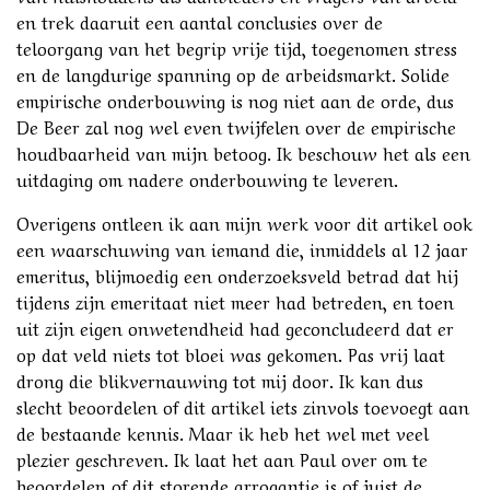
en trek daaruit een aantal conclusies over de
teloorgang van het begrip vrije tijd, toegenomen stress
en de langdurige spanning op de arbeidsmarkt. Solide
empirische onderbouwing is nog niet aan de orde, dus
De Beer zal nog wel even twijfelen over de empirische
houdbaarheid van mijn betoog. Ik beschouw het als een
uitdaging om nadere onderbouwing te leveren.
Overigens ontleen ik aan mijn werk voor dit artikel ook
een waarschuwing van iemand die, inmiddels al 12 jaar
emeritus, blijmoedig een onderzoeksveld betrad dat hij
tijdens zijn emeritaat niet meer had betreden, en toen
uit zijn eigen onwetendheid had geconcludeerd dat er
op dat veld niets tot bloei was gekomen. Pas vrij laat
drong die blikvernauwing tot mij door. Ik kan dus
slecht beoordelen of dit artikel iets zinvols toevoegt aan
de bestaande kennis. Maar ik heb het wel met veel
plezier geschreven. Ik laat het aan Paul over om te
beoordelen of dit storende arrogantie is of juist de