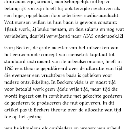
duurzaam zijn, sociaal, maatschappelijk nuttig) zo
belangrijk zou zijn heeft hij ook terzijde geschoven als
een hype, opgeblazen door selectieve media-aandacht.
Wat mensen willen in hun baan is gewoon constant:
1)leuk werk, 2) leuke mensen, en dan salaris en nog wat
variabelen, daarbij verwijzend naar AIAS onderzoek.[2]
Gary Becker, de grote meester van het uitwerken van
het eeuwenoude concept van menselijk kapitaal tot
standaard instrument van de arbeidseconomie, heeft in
1965 een theorie gepubliceerd over de allocatie van tijd
die evenzeer een vruchtbare basis is gebleken voor
nadere ontwikkeling. In Beckers visie is er naast tijd
voor betaald werk geen ijdele vrije tijd, maar tijd die
wordt ingezet om in combinatie met gekochte goederen
de goederen te produceren die nut opleveren. In dit
artikel pas ik Beckers theorie over de allocatie van tijd
toe op het gedrag
van huishoudens als aanbieders en vragers van arbeid